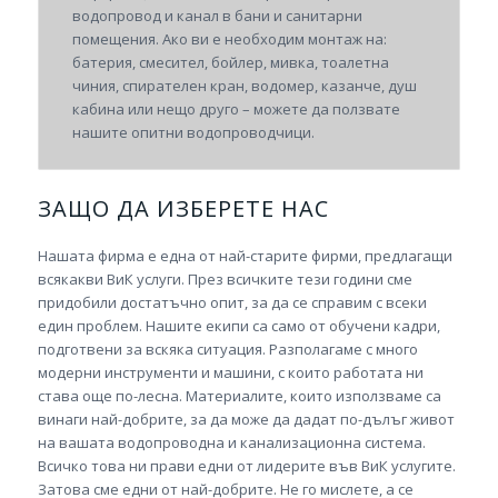
водопровод и канал в бани и санитарни
помещения. Ако ви е необходим монтаж на:
батерия, смесител, бойлер, мивка, тоалетна
чиния, спирателен кран, водомер, казанче, душ
кабина или нещо друго – можете да ползвате
нашите опитни водопроводчици.
ЗАЩО ДА ИЗБЕРЕТЕ НАС
Нашата фирма е една от най-старите фирми, предлагащи
всякакви ВиК услуги. През всичките тези години сме
придобили достатъчно опит, за да се справим с всеки
един проблем. Нашите екипи са само от обучени кадри,
подготвени за вскяка ситуация. Разполагаме с много
модерни инструменти и машини, с които работата ни
става още по-лесна. Материалите, които използваме са
винаги най-добрите, за да може да дадат по-дълъг живот
на вашата водопроводна и канализационна система.
Всичко това ни прави едни от лидерите във ВиК услугите.
Затова сме едни от най-добрите. Не го мислете, а се