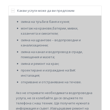
Какви услуги може да ви предложим
смяна на тръби в баня и кухня;
монтаж на кранове,батерии, мивки,
казанчета и смесители;
смяна на щрангове – водопроводни и
канализационни;
смяна на канал и водопровод в сгради,
помещения и мазета;
смяна и ремонт на кран;
проектиране и изграждане на ВиК
инсталация;
откриване и отстраняване на течове.
Ако не откривате необходимата водопроводна
услуга, не се колебайте да се свържете по
телефона с наш техник. Ще получите нужната
информация и съвет. Извършваме ремонт на