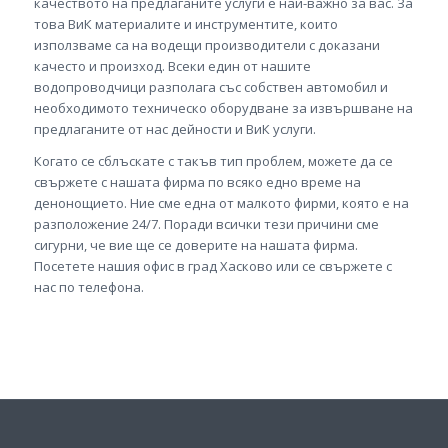
качеството на предлаганите услуги е най-важно за вас. За
това ВиК материалите и инструментите, които
използваме са на водещи производители с доказани
качесто и произход. Всеки един от нашите
водопроводчици разполага със собствен автомобил и
необходимото техническо оборудване за извършване на
предлаганите от нас дейности и ВиК услуги.
Когато се сблъскате с такъв тип проблем, можете да се
свържете с нашата фирма по всяко едно време на
денонощието. Ние сме една от малкото фирми, която е на
разположение 24/7. Поради всички тези причини сме
сигурни, че вие ще се доверите на нашата фирма.
Посетете нашия офис в град Хасково или се свържете с
нас по телефона.