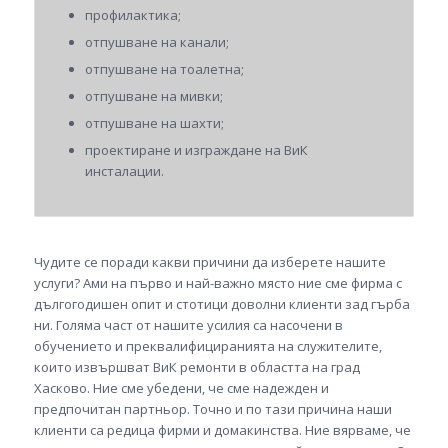
профилактика;
отпушване на канали;
отпушване на тоалетна;
отпушване на мивки;
отпушване на шахти;
проектиране и изграждане на ВиК
инсталации.
Чудите се поради какви причини да изберете нашите
услуги? Ами на първо и най-важно място ние сме фирма с
дългогодишен опит и стотици доволни клиенти зад гърба
ни. Голяма част от нашите усилия са насочени в
обучението и преквалифициранията на служителите,
които извършват ВиК ремонти в областта на град
Хасково. Ние сме убедени, че сме надежден и
предпочитан партньор. Точно и по тази причина наши
клиенти са редица фирми и домакинства. Ние вярваме, че