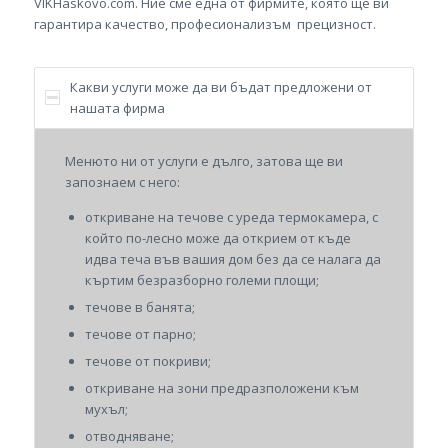
VIKHaskovo.com. Ние сме една от фирмите, която ще ви
гарантира качество, професионализъм прецизност.
Какви услуги може да ви бъдат предложени от
нашата фирма
Менюто ни от услуги е дълго, затова ще ви
запознаем с него:
откриване на течове с уреда термокамера, с
който по-лесно може да открием от къде
идва теча във вашия дом без да се налага да
къртим безразборно големи площи;
течове в банята;
течове от парно;
течове от покриви;
откриване на зони предразположени към
мухъл;
отводняване;