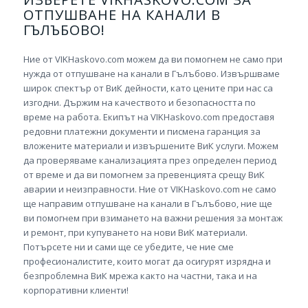
ОТПУШВАНЕ НА КАНАЛИ В
ГЪЛЪБОВО!
Ние от VIKHaskovo.com можем да ви помогнем не само при
нужда от отпушване на канали в Гълъбово. Извършваме
широк спектър от ВиК дейности, като цените при нас са
изгодни. Държим на качеството и безопасността по
време на работа. Екипът на VIKHaskovo.com предоставя
редовни платежни документи и писмена гаранция за
вложените материали и извършените ВиК услуги. Можем
да проверяваме канализацията през определен период
от време и да ви помогнем за превенцията срещу ВиК
аварии и неизправности. Ние от VIKHaskovo.com не само
ще направим отпушване на канали в Гълъбово, ние ще
ви помогнем при взимането на важни решения за монтаж
и ремонт, при купуването на нови ВиК материали.
Потърсете ни и сами ще се убедите, че ние сме
професионалистите, които могат да осигурят изрядна и
безпроблемна ВиК мрежа както на частни, така и на
корпоративни клиенти!