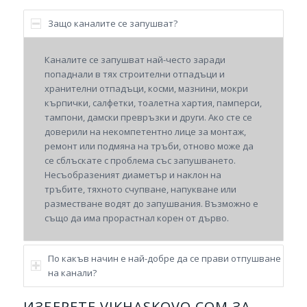
Защо каналите се запушват?
Каналите се запушват най-често заради
попаднали в тях строителни отпадъци и
хранителни отпадъци, косми, мазнини, мокри
кърпички, салфетки, тоалетна хартия, памперси,
тампони, дамски превръзки и други. Ако сте се
доверили на некомпетентно лице за монтаж,
ремонт или подмяна на тръби, отново може да
се сблъскате с проблема със запушването.
Несъобразеният диаметър и наклон на
тръбите, тяхното счупване, напукване или
разместване водят до запушвания. Възможно е
също да има прорастнал корен от дърво.
По какъв начин е най-добре да се прави отпушване
на канали?
ИЗБЕРЕТЕ VIKHASKOVO.COM ЗА